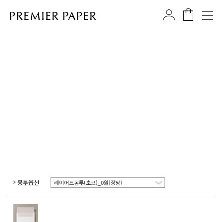
봉투옵션
레이어드봉투(초코)_0원(장당)