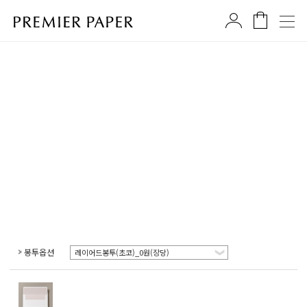
봉투옵션
레이어드봉투(초코)_0원(장당)