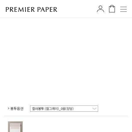
봉투옵션
컬러봉투 (웜그레이)_0원(장당)