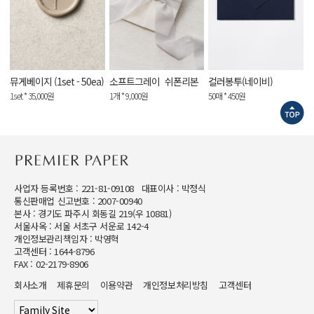
뮤게베이지 (1set - 50ea)
소프트그레이_쉬폰리본
컬러봉투(네이비)
1set * 35,000원
1개 * 9,000원
50매 * 450원
사업자 등록번호 : 221-81-09108 대표이사 : 박정식
통신판매업 신고번호 : 2007-00940
본사 : 경기도 파주시 회동길 219(우 10881)
서울사옥 : 서울 서초구 서운로 142-4
개인정보관리책임자 : 박영혁
고객센터 : 1644-8796
FAX : 02-2179-8906
회사소개
제휴문의
이용약관
개인정보처리방침
고객센터